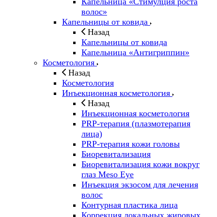
Капельница «Стимулция роста
волос»
Капельницы от ковида
Назад
Капельницы от ковида
Капельница «Антигриппин»
Косметология
Назад
Косметология
Инъекционная косметология
Назад
Инъекционная косметология
PRP-терапия (плазмотерапия
лица)
PRP-терапия кожи головы
Биоревитализация
Биоревитализация кожи вокруг
глаз Meso Eye
Инъекция экзосом для лечения
волос
Контурная пластика лица
Коррекция локальных жировых