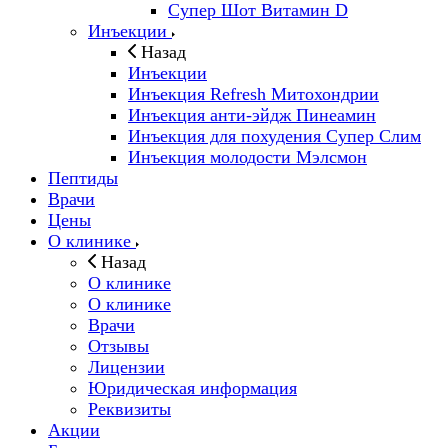
Супер Шот Витамин D
Инъекции
Назад
Инъекции
Инъекция Refresh Митохондрии
Инъекция анти-эйдж Пинеамин
Инъекция для похудения Супер Слим
Инъекция молодости Мэлсмон
Пептиды
Врачи
Цены
О клинике
Назад
О клинике
О клинике
Врачи
Отзывы
Лицензии
Юридическая информация
Реквизиты
Акции