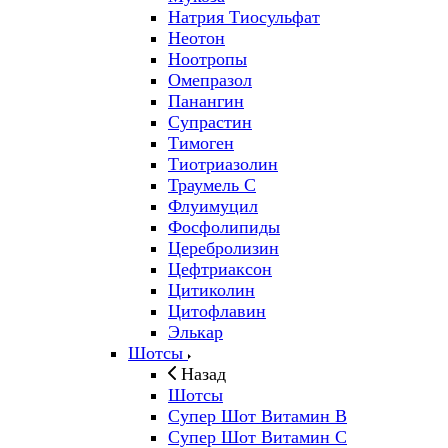
Натрия Тиосульфат
Неотон
Ноотропы
Омепразол
Панангин
Супрастин
Тимоген
Тиотриазолин
Траумель С
Флуимуцил
Фосфолипиды
Церебролизин
Цефтриаксон
Цитиколин
Цитофлавин
Элькар
Шотсы
Назад
Шотсы
Супер Шот Витамин B
Супер Шот Витамин C