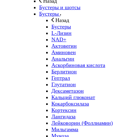
Назад
Бустеры и шотсы
Бустеры
Назад
Бустеры
L-Лизин
NAD+
Актовегин
Аминовен
Анальгин
Аскорбиновая кислота
Берлитион
Гептрал
Глутатион
Дексаметазон
Кальций глюконат
Кокарбоксилаза
Кортексин
Лангидаза
Лейковорин (Фоллиамин)
Мильгамма
Мукоза