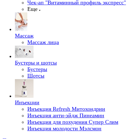
Чек-ап "Витаминный профиль экспресс"
Еще
Массаж
Массаж лица
Бустеры и шотсы
Бустеры
Шотсы
Инъекции
Инъекция Refresh Митохондрии
Инъекция анти-эйдж Пинеамин
Инъекция для похудения Супер Слим
Инъекция молодости Мэлсмон