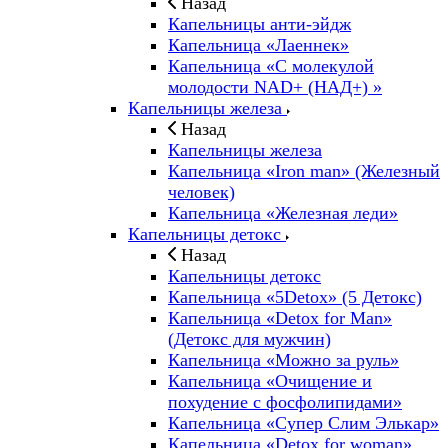
Назад
Капельницы анти-эйдж
Капельница «Лаеннек»
Капельница «С молекулой
молодости NAD+ (НАД+) »
Капельницы железа
Назад
Капельницы железа
Капельница «Iron man» (Железный
человек)
Капельница «Железная леди»
Капельницы детокс
Назад
Капельницы детокс
Капельница «5Detox» (5 Детокс)
Капельница «Detox for Man»
(Детокс для мужчин)
Капельница «Можно за руль»
Капельница «Очищение и
похудение с фосфолипидами»
Капельница «Супер Слим Элькар»
Капельница «Detox for woman»