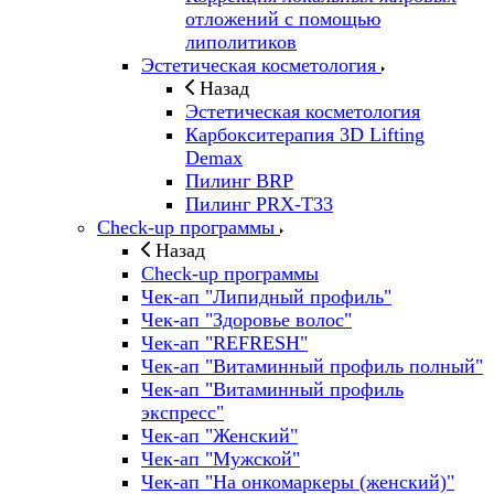
отложений с помощью
липолитиков
Эстетическая косметология
Назад
Эстетическая косметология
Карбокситерапия 3D Lifting
Demax
Пилинг BRP
Пилинг PRX-T33
Check-up программы
Назад
Check-up программы
Чек-ап "Липидный профиль"
Чек-ап "Здоровье волос"
Чек-ап "REFRESH"
Чек-ап "Витаминный профиль полный"
Чек-ап "Витаминный профиль
экспресс"
Чек-ап "Женский"
Чек-ап "Мужской"
Чек-ап "На онкомаркеры (женский)"