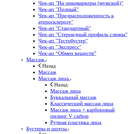
Чек-ап "На онкомаркеры (мужской)"
Чек-ап "Полный"
Чек-ап "Предрасположенность к
атеросклерозу"
Чек-ап "Стандартный"
Чек-ап "Стероидный профиль слюны"
Чек-ап "Тестобустер"
Чек-ап "Экспресс"
Чек-ап “Обмен веществ”
Массаж
Назад
Массаж
Массаж лица
Назад
Массаж лица
Буккальный массаж
Классический массаж лица
Массаж лица + карбоновый
пилинг V carbon
Ручная пластика лица
Бустеры и шотсы