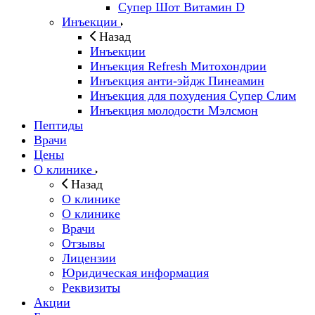
Супер Шот Витамин D
Инъекции
Назад
Инъекции
Инъекция Refresh Митохондрии
Инъекция анти-эйдж Пинеамин
Инъекция для похудения Супер Слим
Инъекция молодости Мэлсмон
Пептиды
Врачи
Цены
О клинике
Назад
О клинике
О клинике
Врачи
Отзывы
Лицензии
Юридическая информация
Реквизиты
Акции