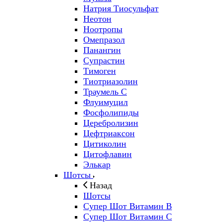
Натрия Тиосульфат
Неотон
Ноотропы
Омепразол
Панангин
Супрастин
Тимоген
Тиотриазолин
Траумель С
Флуимуцил
Фосфолипиды
Церебролизин
Цефтриаксон
Цитиколин
Цитофлавин
Элькар
Шотсы
Назад
Шотсы
Супер Шот Витамин B
Супер Шот Витамин C