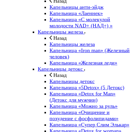
Назад
Капельницы анти-эйдж
Капельница «Лаеннек»
Капельница «С молекулой
молодости NAD+ (НАД+) »
Капельницы железа
Назад
Капельницы железа
Капельница «Iron man» (Железный
человек)
Капельница «Железная леди»
Капельницы детокс
Назад
Капельницы детокс
Капельница «5Detox» (5 Детокс)
Капельница «Detox for Man»
(Детокс для мужчин)
Капельница «Можно за руль»
Капельница «Очищение и
похудение с фосфолипидами»
Капельница «Супер Слим Элькар»
Капельница «Detox for woman»