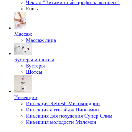
Чек-ап "Витаминный профиль экспресс"
Еще
Массаж
Массаж лица
Бустеры и шотсы
Бустеры
Шотсы
Инъекции
Инъекция Refresh Митохондрии
Инъекция анти-эйдж Пинеамин
Инъекция для похудения Супер Слим
Инъекция молодости Мэлсмон