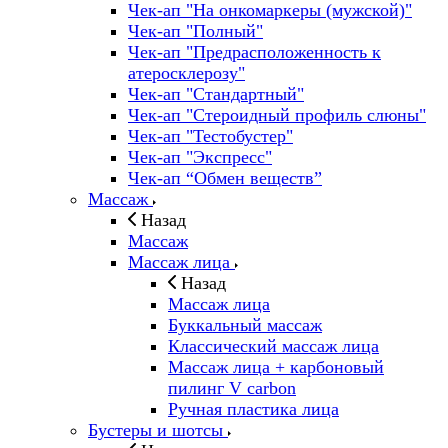
Чек-ап "На онкомаркеры (мужской)"
Чек-ап "Полный"
Чек-ап "Предрасположенность к
атеросклерозу"
Чек-ап "Стандартный"
Чек-ап "Стероидный профиль слюны"
Чек-ап "Тестобустер"
Чек-ап "Экспресс"
Чек-ап “Обмен веществ”
Массаж
Назад
Массаж
Массаж лица
Назад
Массаж лица
Буккальный массаж
Классический массаж лица
Массаж лица + карбоновый
пилинг V carbon
Ручная пластика лица
Бустеры и шотсы