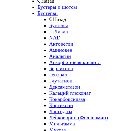
Назад
Бустеры и шотсы
Бустеры
Назад
Бустеры
L-Лизин
NAD+
Актовегин
Аминовен
Анальгин
Аскорбиновая кислота
Берлитион
Гептрал
Глутатион
Дексаметазон
Кальций глюконат
Кокарбоксилаза
Кортексин
Лангидаза
Лейковорин (Фоллиамин)
Мильгамма
Мукоза