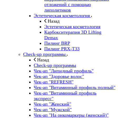
отложений с помощью
липолитиков
Эстетическая косметология
Назад
Эстетическая косметология
Карбокситерапия 3D Lifting
Demax
Пилинг BRP
Пилинг PRX-T33
Check-up программы
Назад
Check-up программы
Чек-ап "Липидный профиль"
Чек-ап "Здоровье волос"
Чек-ап "REFRESH"
Чек-ап "Витаминный профиль полный"
Чек-ап "Витаминный профиль
экспресс"
Чек-ап "Женский"
Чек-ап "Мужской"
Чек-ап "На онкомаркеры (женский)"