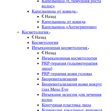
Капельница «Стимулция роста
волос»
Капельницы от ковида
Назад
Капельницы от ковида
Капельница «Антигриппин»
Косметология
Назад
Косметология
Инъекционная косметология
Назад
Инъекционная косметология
PRP-терапия (плазмотерапия
лица)
PRP-терапия кожи головы
Биоревитализация
Биоревитализация кожи вокруг
глаз Meso Eye
Инъекция экзосом для лечения
волос
Контурная пластика лица
Коррекция локальных жировых