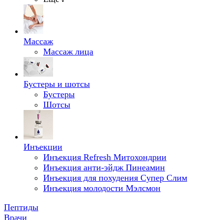
Массаж
Массаж лица
Бустеры и шотсы
Бустеры
Шотсы
Инъекции
Инъекция Refresh Митохондрии
Инъекция анти-эйдж Пинеамин
Инъекция для похудения Супер Слим
Инъекция молодости Мэлсмон
Пептиды
Врачи