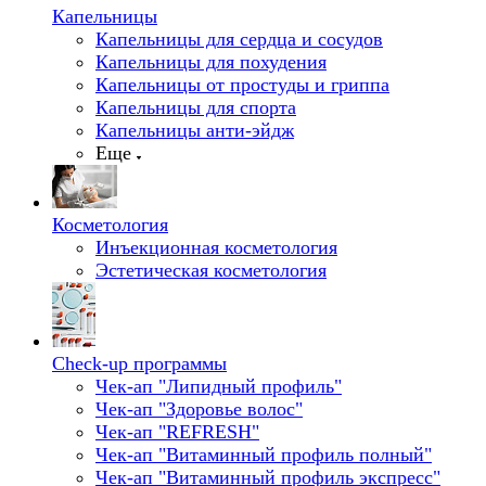
Капельницы
Капельницы для сердца и сосудов
Капельницы для похудения
Капельницы от простуды и гриппа
Капельницы для спорта
Капельницы анти-эйдж
Еще
Косметология
Инъекционная косметология
Эстетическая косметология
Check-up программы
Чек-ап "Липидный профиль"
Чек-ап "Здоровье волос"
Чек-ап "REFRESH"
Чек-ап "Витаминный профиль полный"
Чек-ап "Витаминный профиль экспресс"