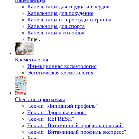
Капельницы
Капельницы для сердца и сосудов
Капельницы для похудения
Капельницы от простуды и гриппа
Капельницы для спорта
Капельницы анти-эйдж
Еще
Косметология
Инъекционная косметология
Эстетическая косметология
Check-up программы
Чек-ап "Липидный профиль"
Чек-ап "Здоровье волос"
Чек-ап "REFRESH"
Чек-ап "Витаминный профиль полный"
Чек-ап "Витаминный профиль экспресс"
Еще