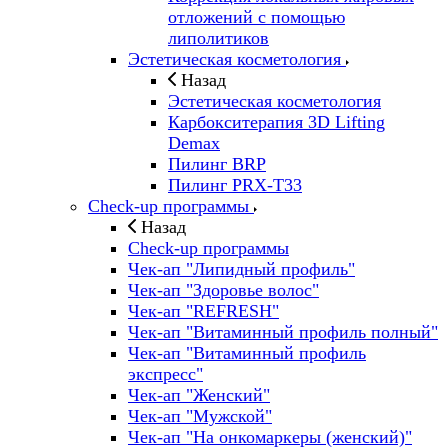
отложений с помощью
липолитиков
Эстетическая косметология
Назад
Эстетическая косметология
Карбокситерапия 3D Lifting
Demax
Пилинг BRP
Пилинг PRX-T33
Check-up программы
Назад
Check-up программы
Чек-ап "Липидный профиль"
Чек-ап "Здоровье волос"
Чек-ап "REFRESH"
Чек-ап "Витаминный профиль полный"
Чек-ап "Витаминный профиль
экспресс"
Чек-ап "Женский"
Чек-ап "Мужской"
Чек-ап "На онкомаркеры (женский)"