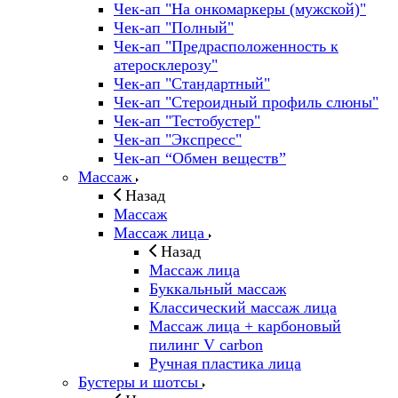
Чек-ап "На онкомаркеры (мужской)"
Чек-ап "Полный"
Чек-ап "Предрасположенность к
атеросклерозу"
Чек-ап "Стандартный"
Чек-ап "Стероидный профиль слюны"
Чек-ап "Тестобустер"
Чек-ап "Экспресс"
Чек-ап “Обмен веществ”
Массаж
Назад
Массаж
Массаж лица
Назад
Массаж лица
Буккальный массаж
Классический массаж лица
Массаж лица + карбоновый
пилинг V carbon
Ручная пластика лица
Бустеры и шотсы