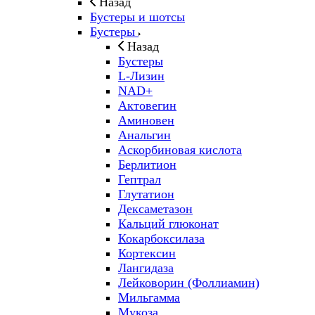
Назад
Бустеры и шотсы
Бустеры
Назад
Бустеры
L-Лизин
NAD+
Актовегин
Аминовен
Анальгин
Аскорбиновая кислота
Берлитион
Гептрал
Глутатион
Дексаметазон
Кальций глюконат
Кокарбоксилаза
Кортексин
Лангидаза
Лейковорин (Фоллиамин)
Мильгамма
Мукоза