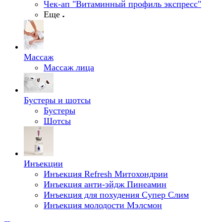
Чек-ап "Витаминный профиль экспресс"
Еще
Массаж
Массаж лица
Бустеры и шотсы
Бустеры
Шотсы
Инъекции
Инъекция Refresh Митохондрии
Инъекция анти-эйдж Пинеамин
Инъекция для похудения Супер Слим
Инъекция молодости Мэлсмон