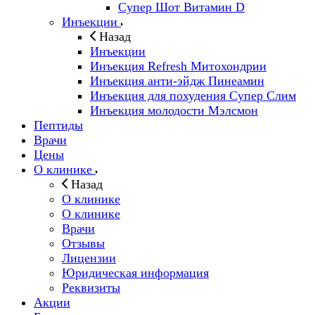
Супер Шот Витамин D
Инъекции
Назад
Инъекции
Инъекция Refresh Митохондрии
Инъекция анти-эйдж Пинеамин
Инъекция для похудения Супер Слим
Инъекция молодости Мэлсмон
Пептиды
Врачи
Цены
О клинике
Назад
О клинике
О клинике
Врачи
Отзывы
Лицензии
Юридическая информация
Реквизиты
Акции