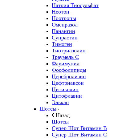
Натрия Тиосульфат
Неотон
Ноотропы
Омепразол
Панангин
Супрастин
Тимоген
Тиотриазолин
Траумель С
Флуимуцил
Фосфолипиды
Церебролизин
Цефтриаксон
Цитиколин
Цитофлавин
Элькар
Шотсы
Назад
Шотсы
Супер Шот Витамин B
Супер Шот Витамин C