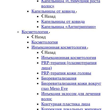
Капельница «Стимулция роста
волос»
Капельницы от ковида
Назад
Капельницы от ковида
Капельница «Антигриппин»
Косметология
Назад
Косметология
Инъекционная косметология
Назад
Инъекционная косметология
PRP-терапия (плазмотерапия
лица)
PRP-терапия кожи головы
Биоревитализация
Биоревитализация кожи вокруг
глаз Meso Eye
Инъекция экзосом для лечения
волос
Контурная пластика лица
Коррекция локальных жировых