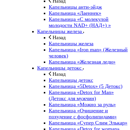
Назад
Капельницы анти-эйдж
Капельница «Лаеннек»
Капельница «С молекулой
молодости NAD+ (НАД+) »
Капельницы железа
Назад
Капельницы железа
Капельница «Iron man» (Железный
человек)
Капельница «Железная леди»
Капельницы детокс
Назад
Капельницы детокс
Капельница «5Detox» (5 Детокс)
Капельница «Detox for Man»
(Детокс для мужчин)
Капельница «Можно за руль»
Капельница «Очищение и
похудение с фосфолипидами»
Капельница «Супер Слим Элькар»
Капельница «Detox for woman»