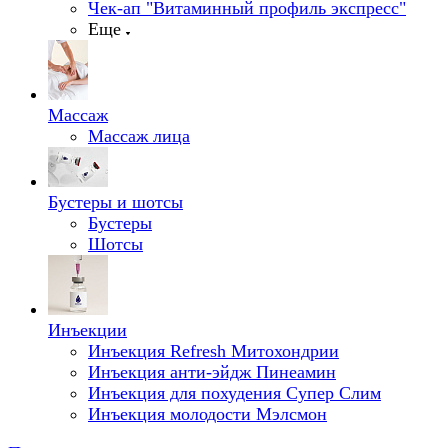
Чек-ап "Витаминный профиль экспресс"
Еще
Массаж
Массаж лица
Бустеры и шотсы
Бустеры
Шотсы
Инъекции
Инъекция Refresh Митохондрии
Инъекция анти-эйдж Пинеамин
Инъекция для похудения Супер Слим
Инъекция молодости Мэлсмон