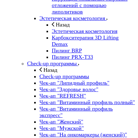
отложений с помощью
липолитиков
Эстетическая косметология
Назад
Эстетическая косметология
Карбокситерапия 3D Lifting
Demax
Пилинг BRP
Пилинг PRX-T33
Check-up программы
Назад
Check-up программы
Чек-ап "Липидный профиль"
Чек-ап "Здоровье волос"
Чек-ап "REFRESH"
Чек-ап "Витаминный профиль полный"
Чек-ап "Витаминный профиль
экспресс"
Чек-ап "Женский"
Чек-ап "Мужской"
Чек-ап "На онкомаркеры (женский)"