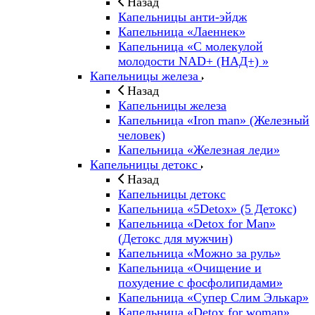
Назад
Капельницы анти-эйдж
Капельница «Лаеннек»
Капельница «С молекулой
молодости NAD+ (НАД+) »
Капельницы железа
Назад
Капельницы железа
Капельница «Iron man» (Железный
человек)
Капельница «Железная леди»
Капельницы детокс
Назад
Капельницы детокс
Капельница «5Detox» (5 Детокс)
Капельница «Detox for Man»
(Детокс для мужчин)
Капельница «Можно за руль»
Капельница «Очищение и
похудение с фосфолипидами»
Капельница «Супер Слим Элькар»
Капельница «Detox for woman»