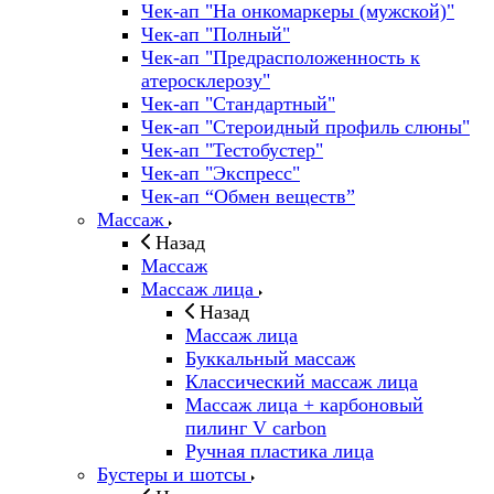
Чек-ап "На онкомаркеры (мужской)"
Чек-ап "Полный"
Чек-ап "Предрасположенность к
атеросклерозу"
Чек-ап "Стандартный"
Чек-ап "Стероидный профиль слюны"
Чек-ап "Тестобустер"
Чек-ап "Экспресс"
Чек-ап “Обмен веществ”
Массаж
Назад
Массаж
Массаж лица
Назад
Массаж лица
Буккальный массаж
Классический массаж лица
Массаж лица + карбоновый
пилинг V carbon
Ручная пластика лица
Бустеры и шотсы