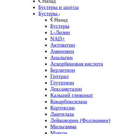
Назад
Бустеры и шотсы
Бустеры
Назад
Бустеры
L-Лизин
NAD+
Актовегин
Аминовен
Анальгин
Аскорбиновая кислота
Берлитион
Гептрал
Глутатион
Дексаметазон
Кальций глюконат
Кокарбоксилаза
Кортексин
Лангидаза
Лейковорин (Фоллиамин)
Мильгамма
Мукоза