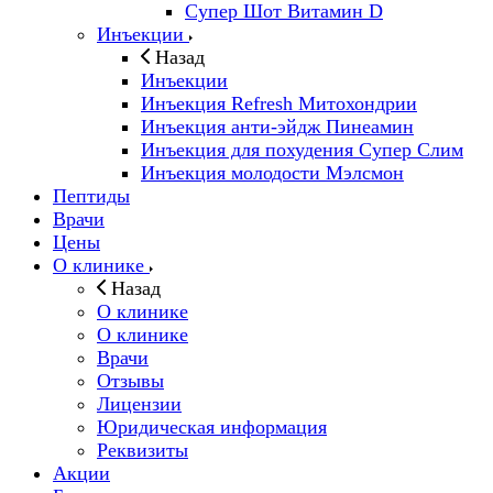
Супер Шот Витамин D
Инъекции
Назад
Инъекции
Инъекция Refresh Митохондрии
Инъекция анти-эйдж Пинеамин
Инъекция для похудения Супер Слим
Инъекция молодости Мэлсмон
Пептиды
Врачи
Цены
О клинике
Назад
О клинике
О клинике
Врачи
Отзывы
Лицензии
Юридическая информация
Реквизиты
Акции