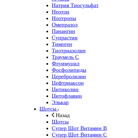
Натрия Тиосульфат
Неотон
Ноотропы
Омепразол
Панангин
Супрастин
Тимоген
Тиотриазолин
Траумель С
Флуимуцил
Фосфолипиды
Церебролизин
Цефтриаксон
Цитиколин
Цитофлавин
Элькар
Шотсы
Назад
Шотсы
Супер Шот Витамин B
Супер Шот Витамин C