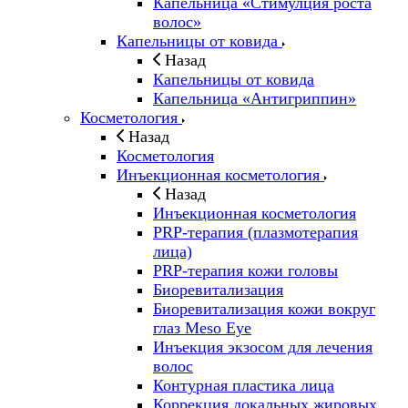
Капельница «Стимулция роста
волос»
Капельницы от ковида
Назад
Капельницы от ковида
Капельница «Антигриппин»
Косметология
Назад
Косметология
Инъекционная косметология
Назад
Инъекционная косметология
PRP-терапия (плазмотерапия
лица)
PRP-терапия кожи головы
Биоревитализация
Биоревитализация кожи вокруг
глаз Meso Eye
Инъекция экзосом для лечения
волос
Контурная пластика лица
Коррекция локальных жировых