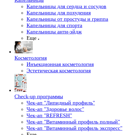
Капельницы
Капельницы для сердца и сосудов
Капельницы для похудения
Капельницы от простуды и гриппа
Капельницы для спорта
Капельницы анти-эйдж
Еще
Косметология
Инъекционная косметология
Эстетическая косметология
Check-up программы
Чек-ап "Липидный профиль"
Чек-ап "Здоровье волос"
Чек-ап "REFRESH"
Чек-ап "Витаминный профиль полный"
Чек-ап "Витаминный профиль экспресс"
Еще