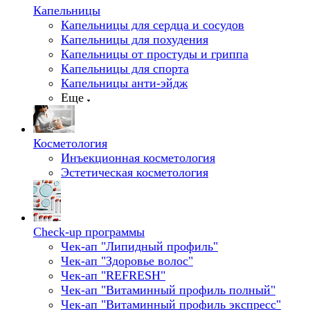
Капельницы
Капельницы для сердца и сосудов
Капельницы для похудения
Капельницы от простуды и гриппа
Капельницы для спорта
Капельницы анти-эйдж
Еще
Косметология
Инъекционная косметология
Эстетическая косметология
Check-up программы
Чек-ап "Липидный профиль"
Чек-ап "Здоровье волос"
Чек-ап "REFRESH"
Чек-ап "Витаминный профиль полный"
Чек-ап "Витаминный профиль экспресс"