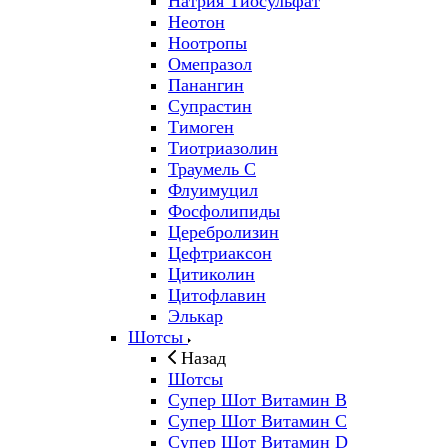
Натрия Тиосульфат
Неотон
Ноотропы
Омепразол
Панангин
Супрастин
Тимоген
Тиотриазолин
Траумель С
Флуимуцил
Фосфолипиды
Церебролизин
Цефтриаксон
Цитиколин
Цитофлавин
Элькар
Шотсы
Назад
Шотсы
Супер Шот Витамин B
Супер Шот Витамин C
Супер Шот Витамин D