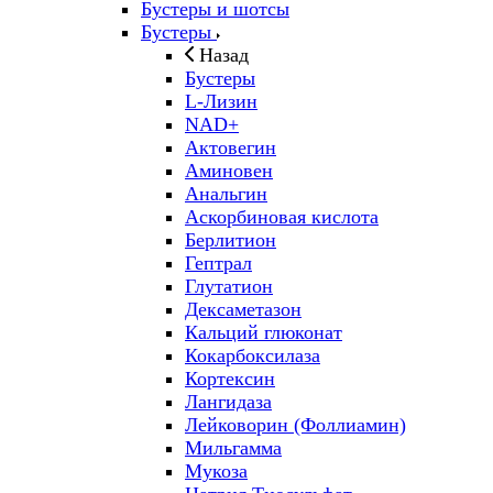
Бустеры и шотсы
Бустеры
Назад
Бустеры
L-Лизин
NAD+
Актовегин
Аминовен
Анальгин
Аскорбиновая кислота
Берлитион
Гептрал
Глутатион
Дексаметазон
Кальций глюконат
Кокарбоксилаза
Кортексин
Лангидаза
Лейковорин (Фоллиамин)
Мильгамма
Мукоза