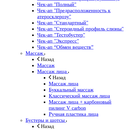
Чек-ап "Полный"
Чек-ап "Предрасположенность к
атеросклерозу"
Чек-ап "Стандартный"
Чек-ап "Стероидный профиль слюны"
Чек-ап "Тестобустер"
Чек-ап "Экспресс"
Чек-ап “Обмен веществ”
Массаж
Назад
Массаж
Массаж лица
Назад
Массаж лица
Буккальный массаж
Классический массаж лица
Массаж лица + карбоновый
пилинг V carbon
Ручная пластика лица
Бустеры и шотсы
Назад