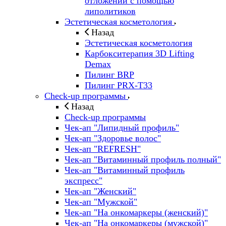
отложений с помощью
липолитиков
Эстетическая косметология
Назад
Эстетическая косметология
Карбокситерапия 3D Lifting
Demax
Пилинг BRP
Пилинг PRX-T33
Check-up программы
Назад
Check-up программы
Чек-ап "Липидный профиль"
Чек-ап "Здоровье волос"
Чек-ап "REFRESH"
Чек-ап "Витаминный профиль полный"
Чек-ап "Витаминный профиль
экспресс"
Чек-ап "Женский"
Чек-ап "Мужской"
Чек-ап "На онкомаркеры (женский)"
Чек-ап "На онкомаркеры (мужской)"