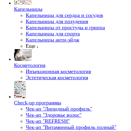
Капельницы
Капельницы для сердца и сосудов
Капельницы для похудения
Капельницы от простуды и гриппа
Капельницы для спорта
Капельницы анти-эйдж
Еще
Косметология
Инъекционная косметология
Эстетическая косметология
Check-up программы
Чек-ап "Липидный профиль"
Чек-ап "Здоровье волос"
Чек-ап "REFRESH"
Чек-ап "Витаминный профиль полный"