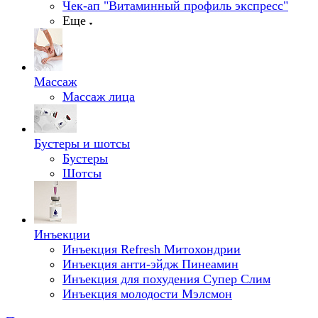
Чек-ап "Витаминный профиль экспресс"
Еще
Массаж
Массаж лица
Бустеры и шотсы
Бустеры
Шотсы
Инъекции
Инъекция Refresh Митохондрии
Инъекция анти-эйдж Пинеамин
Инъекция для похудения Супер Слим
Инъекция молодости Мэлсмон