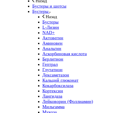
Назад
Бустеры и шотсы
Бустеры
Назад
Бустеры
L-Лизин
NAD+
Актовегин
Аминовен
Анальгин
Аскорбиновая кислота
Берлитион
Гептрал
Глутатион
Дексаметазон
Кальций глюконат
Кокарбоксилаза
Кортексин
Лангидаза
Лейковорин (Фоллиамин)
Мильгамма
Мукоза