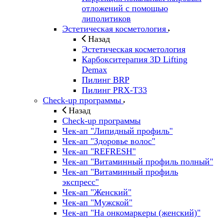
отложений с помощью
липолитиков
Эстетическая косметология
Назад
Эстетическая косметология
Карбокситерапия 3D Lifting
Demax
Пилинг BRP
Пилинг PRX-T33
Check-up программы
Назад
Check-up программы
Чек-ап "Липидный профиль"
Чек-ап "Здоровье волос"
Чек-ап "REFRESH"
Чек-ап "Витаминный профиль полный"
Чек-ап "Витаминный профиль
экспресс"
Чек-ап "Женский"
Чек-ап "Мужской"
Чек-ап "На онкомаркеры (женский)"