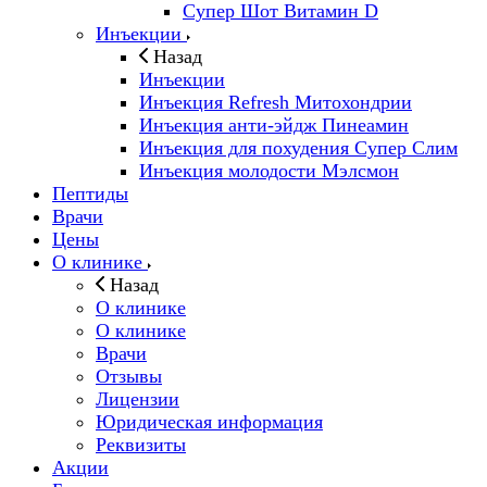
Супер Шот Витамин D
Инъекции
Назад
Инъекции
Инъекция Refresh Митохондрии
Инъекция анти-эйдж Пинеамин
Инъекция для похудения Супер Слим
Инъекция молодости Мэлсмон
Пептиды
Врачи
Цены
О клинике
Назад
О клинике
О клинике
Врачи
Отзывы
Лицензии
Юридическая информация
Реквизиты
Акции