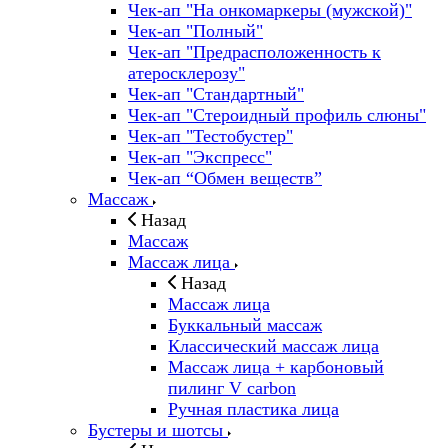
Чек-ап "На онкомаркеры (мужской)"
Чек-ап "Полный"
Чек-ап "Предрасположенность к
атеросклерозу"
Чек-ап "Стандартный"
Чек-ап "Стероидный профиль слюны"
Чек-ап "Тестобустер"
Чек-ап "Экспресс"
Чек-ап “Обмен веществ”
Массаж
Назад
Массаж
Массаж лица
Назад
Массаж лица
Буккальный массаж
Классический массаж лица
Массаж лица + карбоновый
пилинг V carbon
Ручная пластика лица
Бустеры и шотсы