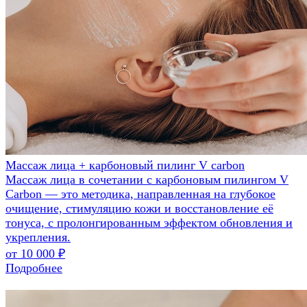
Массаж лица + карбоновый пилинг V carbon
Массаж лица в сочетании с карбоновым пилингом V
Carbon — это методика, направленная на глубокое
очищение, стимуляцию кожи и восстановление её
тонуса, с пролонгированным эффектом обновления и
укрепления.
от 10 000 ₽
Подробнее