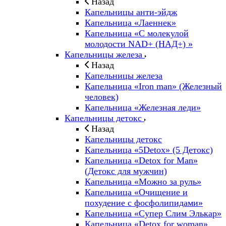
Назад
Капельницы анти-эйдж
Капельница «Лаеннек»
Капельница «С молекулой
молодости NAD+ (НАД+) »
Капельницы железа
Назад
Капельницы железа
Капельница «Iron man» (Железный
человек)
Капельница «Железная леди»
Капельницы детокс
Назад
Капельницы детокс
Капельница «5Detox» (5 Детокс)
Капельница «Detox for Man»
(Детокс для мужчин)
Капельница «Можно за руль»
Капельница «Очищение и
похудение с фосфолипидами»
Капельница «Супер Слим Элькар»
Капельница «Detox for woman»