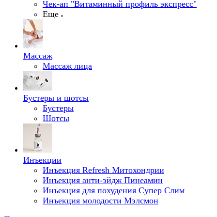
Чек-ап "Витаминный профиль экспресс"
Еще
Массаж
Массаж лица
Бустеры и шотсы
Бустеры
Шотсы
Инъекции
Инъекция Refresh Митохондрии
Инъекция анти-эйдж Пинеамин
Инъекция для похудения Супер Слим
Инъекция молодости Мэлсмон