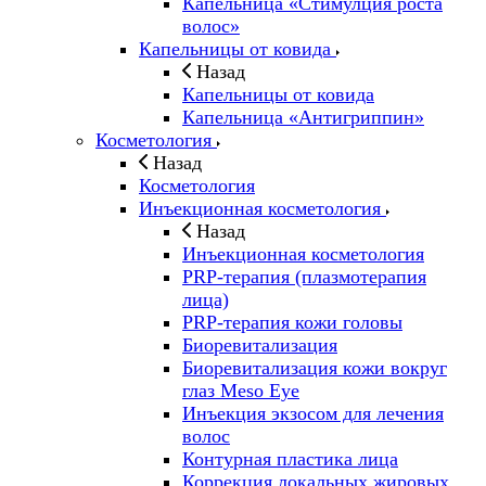
Капельница «Стимулция роста
волос»
Капельницы от ковида
Назад
Капельницы от ковида
Капельница «Антигриппин»
Косметология
Назад
Косметология
Инъекционная косметология
Назад
Инъекционная косметология
PRP-терапия (плазмотерапия
лица)
PRP-терапия кожи головы
Биоревитализация
Биоревитализация кожи вокруг
глаз Meso Eye
Инъекция экзосом для лечения
волос
Контурная пластика лица
Коррекция локальных жировых