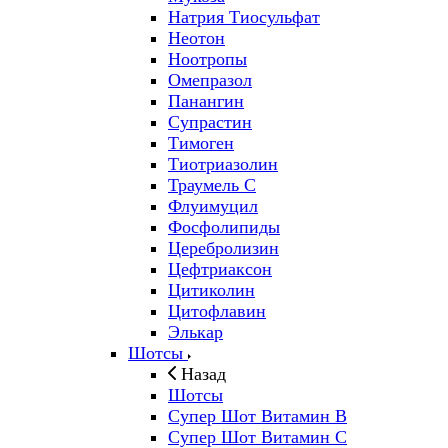
Натрия Тиосульфат
Неотон
Ноотропы
Омепразол
Панангин
Супрастин
Тимоген
Тиотриазолин
Траумель С
Флуимуцил
Фосфолипиды
Церебролизин
Цефтриаксон
Цитиколин
Цитофлавин
Элькар
Шотсы
Назад
Шотсы
Супер Шот Витамин B
Супер Шот Витамин C