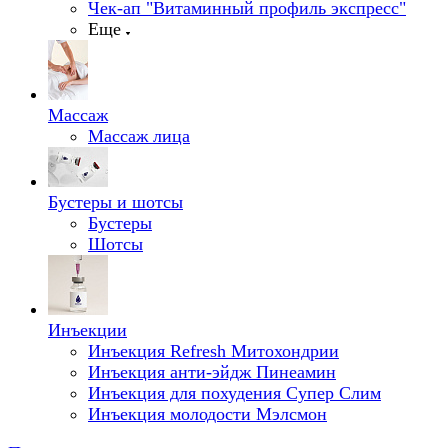
Чек-ап "Витаминный профиль экспресс"
Еще
Массаж
Массаж лица
Бустеры и шотсы
Бустеры
Шотсы
Инъекции
Инъекция Refresh Митохондрии
Инъекция анти-эйдж Пинеамин
Инъекция для похудения Супер Слим
Инъекция молодости Мэлсмон