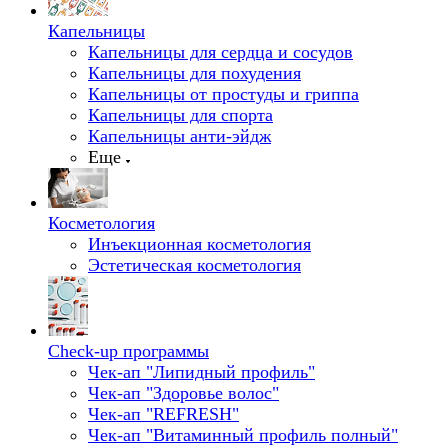
Капельницы
Капельницы для сердца и сосудов
Капельницы для похудения
Капельницы от простуды и гриппа
Капельницы для спорта
Капельницы анти-эйдж
Еще
Косметология
Инъекционная косметология
Эстетическая косметология
Check-up программы
Чек-ап "Липидный профиль"
Чек-ап "Здоровье волос"
Чек-ап "REFRESH"
Чек-ап "Витаминный профиль полный"