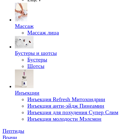
Массаж
Массаж лица
Бустеры и шотсы
Бустеры
Шотсы
Инъекции
Инъекция Refresh Митохондрии
Инъекция анти-эйдж Пинеамин
Инъекция для похудения Супер Слим
Инъекция молодости Мэлсмон
Пептиды
Врачи