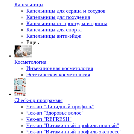
Капельницы
Капельницы для сердца и сосудов
Капельницы для похудения
Капельницы от простуды и гриппа
Капельницы для спорта
Капельницы анти-эйдж
Еще
Косметология
Инъекционная косметология
Эстетическая косметология
Check-up программы
Чек-ап "Липидный профиль"
Чек-ап "Здоровье волос"
Чек-ап "REFRESH"
Чек-ап "Витаминный профиль полный"
Чек-ап "Витаминный профиль экспресс"