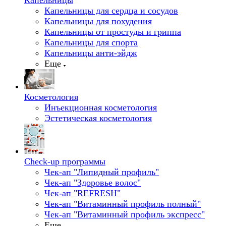
Капельницы
Капельницы для сердца и сосудов
Капельницы для похудения
Капельницы от простуды и гриппа
Капельницы для спорта
Капельницы анти-эйдж
Еще
Косметология
Инъекционная косметология
Эстетическая косметология
Check-up программы
Чек-ап "Липидный профиль"
Чек-ап "Здоровье волос"
Чек-ап "REFRESH"
Чек-ап "Витаминный профиль полный"
Чек-ап "Витаминный профиль экспресс"
Еще